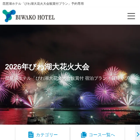
琵琶湖ホテル「びわ湖大花火大会観賞付プラン」予約専用
予約確認
カテゴリー
宿泊プラン
2026年びわ湖大花火大会
日帰りプラン
琵琶湖ホテル「びわ湖大花火大会観賞付 宿泊プラン・日帰りプラ
ン」
カテゴリー
コース一覧へ