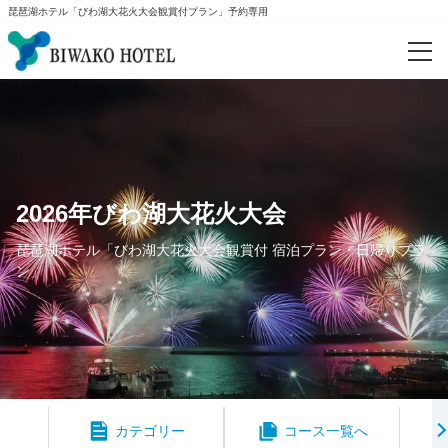
琵琶湖ホテル「びわ湖大花火大会観賞付プラン」予約専用
予約確認
カテゴリー
宿泊プラン
2026年びわ湖大花火大会
日帰りプラン
琵琶湖ホテル「びわ湖大花火大会観賞付 宿泊プラン・日帰りプラ
ン」
カテゴリー
コース一覧へ